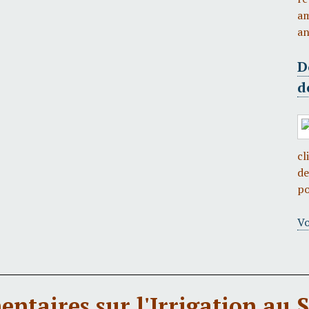
a
an
D
d
cl
de
po
Vo
ntaires sur l'Irrigation au 