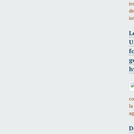
ir
de
in
L
U
f
g
h
co
la
ag
D