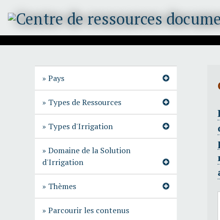
P
a
s
s
e
r
a
Pays
u
c
Types de Ressources
o
n
Types d'Irrigation
t
e
Domaine de la Solution
n
d'Irrigation
u
p
Thèmes
r
i
Parcourir les contenus
n