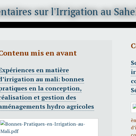
C
Contenu mis en avant
S
Expériences en matière
i
d’irrigation au mali: bonnes
c
pratiques en la conception,
S
réalisation et gestion des
aménagements hydro agricoles
èm
d’
co