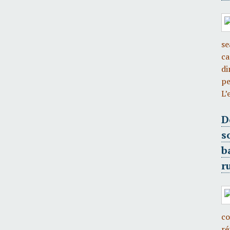
se
ca
di
pe
L’
D
s
b
r
co
ré