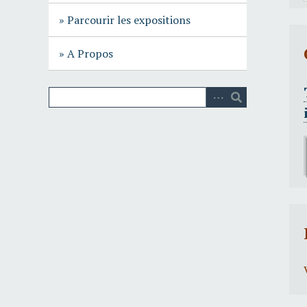
c
Parcourir les expositions
i
p
A Propos
a
l