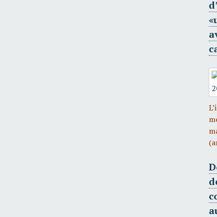
d
«
a
c
L’
mo
m
(a
D
d
c
a